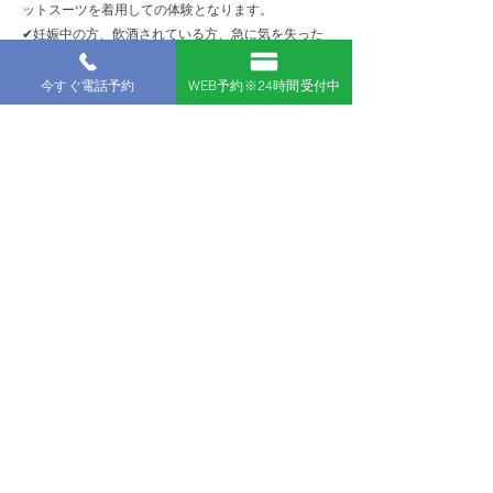
ットスーツを着用しての体験となります。
✔︎妊娠中の方、飲酒されている方、急に気を失った
事がある方は参加ができません。
✔︎メディカルチェックに該当する方は、事前に医師
今すぐ電話予約
WEB予約※24時間受付中
の診断書が必要になる場合がございます。
✔︎障害のある方は、事前に当ショップまでご連絡を
お願いいたします。
✔︎小学生以下の参加は保護者同伴、中学生〜未成年
の参加は保護者同意書が必要になります。
✔︎参加当日の天候および海況によっては、プールで
の開催、ポイントの変更、延期または中止する場合
がございます。
✔︎雨天（雷雨やゲリラ豪雨等を除く）の場合でも、
ツアーは開催予定でございます。
✔︎写真＋動画データはお持ちのスマホまたはSDカー
ドに転送いたします。
キャンセル
お客様のご都合によりキャンセルされる場合で、参