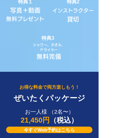
特典１
特典2
写真＋動画
インストラクター
無料プレゼント
​貸切
特典3
シャワー、タオル、
ドライヤー
無料完備
お得な料金で両方楽しもう！
ぜいたくパッケージ
お一人様 （2名〜）
21,450円
（税込）
今すぐWeb予約はこちら