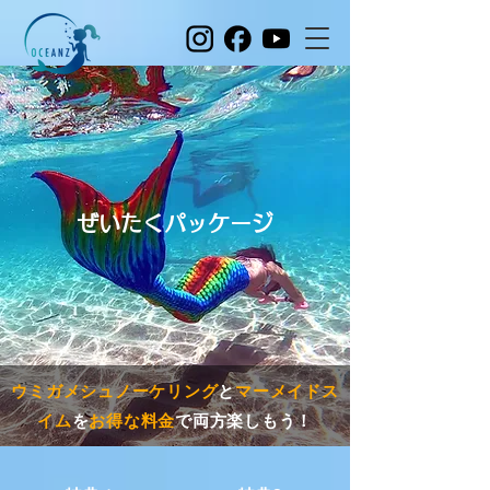
ぜいたくパッケージ
ウミガメシュノーケリング
と
マーメイドス
イム
を
お得な料金
で両方楽しもう！