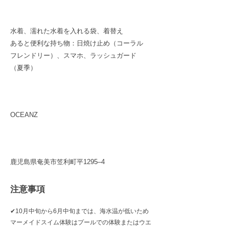
持物
水着、濡れた水着を入れる袋、着替え
あると便利な持ち物：日焼け止め（コーラル
フレンドリー）、スマホ、ラッシュガード
（夏季）
集合場所
OCEANZ
住所
鹿児島県奄美市笠利町平1295–4
注意事項
✔︎10月中旬から6月中旬までは、海水温が低いため
マーメイドスイム体験はプールでの体験またはウエ