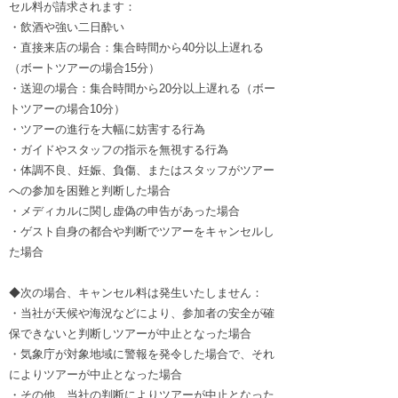
セル料が請求されます：
・飲酒や強い二日酔い
・直接来店の場合：集合時間から40分以上遅れる
（ボートツアーの場合15分）
・送迎の場合：集合時間から20分以上遅れる（ボー
トツアーの場合10分）
・ツアーの進行を大幅に妨害する行為
・ガイドやスタッフの指示を無視する行為
・体調不良、妊娠、負傷、またはスタッフがツアー
への参加を困難と判断した場合
・メディカルに関し虚偽の申告があった場合
・ゲスト自身の都合や判断でツアーをキャンセルし
た場合
◆次の場合、キャンセル料は発生いたしません：
・当社が天候や海況などにより、参加者の安全が確
保できないと判断しツアーが中止となった場合
・気象庁が対象地域に警報を発令した場合で、それ
によりツアーが中止となった場合
・その他、当社の判断によりツアーが中止となった