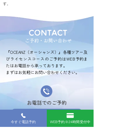
す。
ご予約・お問い合わせ
『OCEANZ（オーシャンズ）』各種ツアー
及
びライセンスコースのご予約はWEB
予約ま
たはお電話から承っております。
まずはお気軽にお問い合わせください。
お電話でのご予約
050-1726-8206
今すぐ電話予約
WEB予約※24時間受付中
受付時
間：
8:30〜17:3
0​
（定休
日：
不定休）