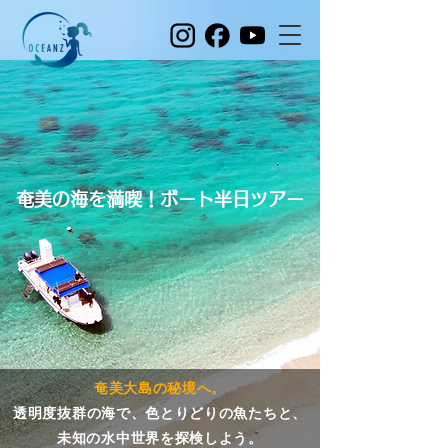
奄美の海を満喫！ボート半日ツアー
奄美大島の
秘境へ。
透明度抜群の海で、色とりどりの魚たちと、
未知の水中世界を探検しよう。