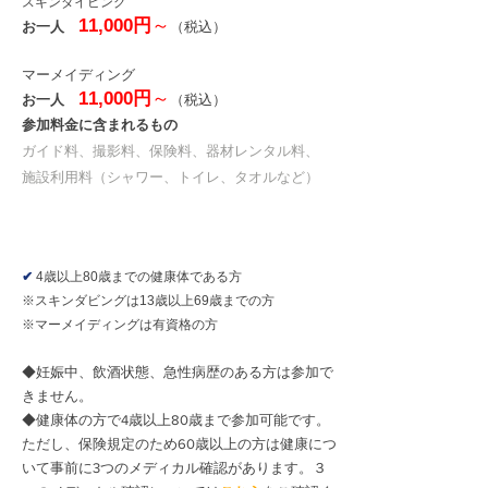
​スキンダイビング
11,000円
～
お一人
（
税込）
​マーメイディング
11,000円
～
お一人
（
税込）
参加料金に含まれるもの
ガイド料、撮影料、保険料、器材レンタル料、
施設利用料（シャワー、トイレ、タオルなど）
参加条件
✔
4歳以上8
0歳までの健康体である方
※スキンダビングは13歳以上69歳までの方
​※マーメイディングは有資格の方
◆妊娠中、飲酒状態、急性病歴のある方は参加で
きません。
◆健康体の方で4歳以上80歳まで参加可能です。
ただし、保険規定のため60歳以上の方は健康につ
いて事前に3つのメディカル確認があります。３