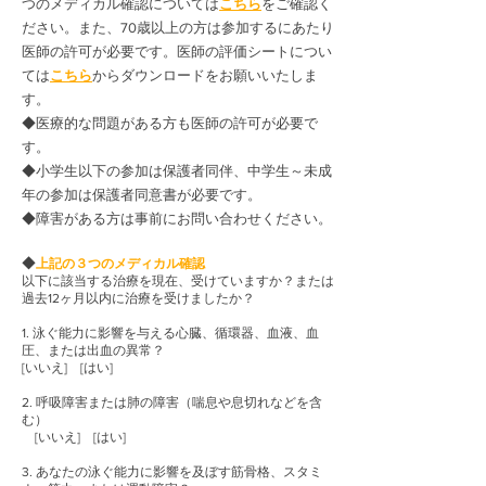
つのメディカル確認については
こちら
をご確認く
ださい。また、70歳以上の方は参加するにあたり
医師の許可が必要です。医師の評価シートについ
ては
こちら
からダウンロードをお願いいたしま
す。
◆医療的な問題がある方も医師の許可が必要で
す。
◆小学生以下の参加は保護者同伴、中学生～未成
年の参加は保護者同意書が必要です。
◆障害がある方は事前にお問い合わせください
。
◆
上記の３つのメディカル確認
以下に該当する治療を現在、受けていますか？または
過去12ヶ月以内に治療を受けましたか？
1. 泳ぐ能力に影響を与える心臓、循環器、血液、血
圧、または出血の異常？
[いいえ] [はい]
2. 呼吸障害または肺の障害（喘息や息切れなどを含
む）
[いいえ] [はい]
3. あなたの泳ぐ能力に影響を及ぼす筋骨格、スタミ