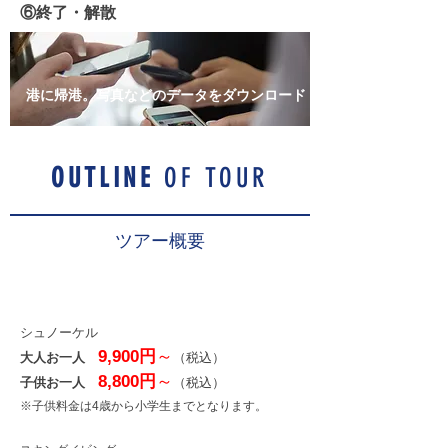
⑥終了・解散
港に帰港。写真などのデータをダウンロード
OUTLINE
OF TOUR
ツアー概要
料金
シュノーケル
9,900円
～
大人お一人
（
税込）
8,800円
​～
子供お一人
（
税込）
※子供料金は4歳から小学生までとなります。