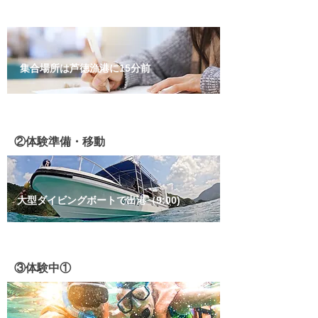
集合場所は芦徳漁港に15分前
​②体験準備・移動
大型ダイビングボートで出港（9:00)
③体験中①