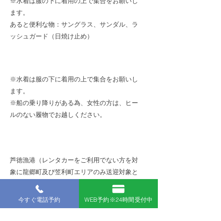
※水着は服の下に着用の上で集合をお願いし
ます。
あると便利な物：サングラス、サンダル、ラ
ッシュガード（日焼け止め）
服装
※水着は服の下に着用の上で集合をお願いし
ます。
※船の乗り降りがある為、女性の方は、ヒー
ルのない履物でお越しください。
集合場所
芦徳漁港（レンタカーをご利用でない方を対
象に龍郷町及び笠利町エリアのみ送迎対象と
なります）
今すぐ電話予約
WEB予約※24時間受付中
住所