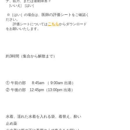
ナ、筋力、または運動障害？
[いいえ] [はい]
医師の評価シート
※［はい］の場合は、
をご確認く
ださい。
こちら
評価シートについては
からダウンロード
をお願いいたします。
所要時間
約3時間（集合から解散まで）
集合時間
① 午前の部 8:45am （ 9:00am 出港）
​② 午後の部 12:45pm（13:00pm 出港）
持物
水着、濡れた水着を入れる袋、着替え、酔い
止め薬