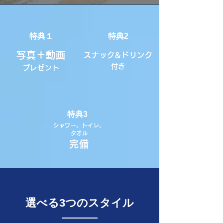
特典１
特典2
写真＋動画
スナック&
ドリンク
付き
プレゼント
特典3
シャワー、トイレ、
タオル
完備
選べる3つのスタイル