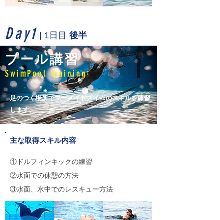
Day1
| 1日目
後半
プール講習
SwimPool Training
足のつく場所でマーメイドスイム
のスキルを練習
します。
主な取得スキル内容
①ドルフィンキックの練習
②水面での休憩の方法
​③水面、水中でのレスキュー方法