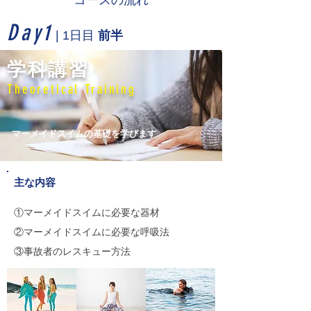
コースの流れ
Day1
| 1日目
前半
学科講習
Theoretical Training
マーメイドスイムの基礎を学びます
主な内容
①マーメイドスイムに必要な器材
②マーメイドスイムに必要な呼吸法
​③事故者のレスキュー方法