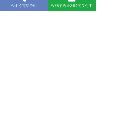
今すぐ電話予約
WEB予約※24時間受付中
インストラクターからのライセンス認定カードをも
らったら、いよいよあなたもマーメイドに！
認定には各セクション必要達成条件があります。
もしも達成できなかった場合は、当店開催のマーメ
イドスイムトレーニングで、再チャレンジが必要と
なります。
コラム
Column
Mermaid Wonderland in Amami 2024
オフィシャルスポンサー募集！
「オーシャン・マーメイド」ライセ
ンスコース開催！