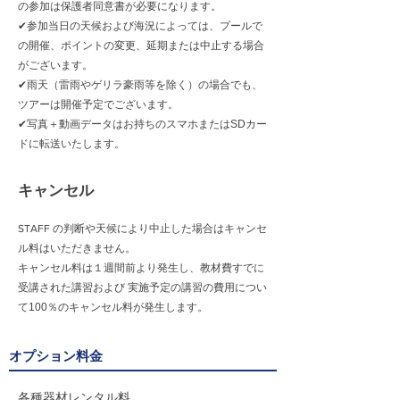
の参加は保護者同意書が必要になります。
✔︎参加当日の天候および海況によっては、プールで
の開催、ポイントの変更、延期または中止する場合
がございます。
✔︎雨天（雷雨やゲリラ豪雨等を除く）の場合でも、
ツアーは開催予定でございます。
✔︎写真＋動画データはお持ちのスマホまたはSDカー
ドに転送いたします。
キャンセル
STAFF の判断や天候により中止した場合はキャンセ
ル料はいただきません。
キャンセル料は１週間前より発生し、教材費すでに
受講された講習および 実施予定の講習の費用につい
て100％のキャンセル料が発生します。
オプション料金
各種器材レンタル料