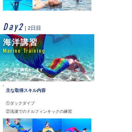
Day2
| 2日目
海洋講習
Marine Training
​潜り方の練習をします
主な取得スキル内容
①ダックダイブ
②浅瀬でのドルフィンキックの練習