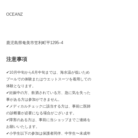
集合場所
OCEANZ
住所
鹿児島県奄美市笠利町平1295–4
注意事項
✔︎10月中旬から6月中旬までは、海水温が低いため
プールでの体験またはウエットスーツを着用しての
体験となります。
✔︎妊娠中の方、飲酒されている方、急に気を失った
事がある方は参加ができません。
✔︎メディカルチェックに該当する方は、事前に医師
の診断書が必要になる場合がございます。
✔︎障害のある方は、事前に当ショップまでご連絡を
お願いいたします。
✔︎小学生以下の参加は保護者同伴、中学生〜未成年