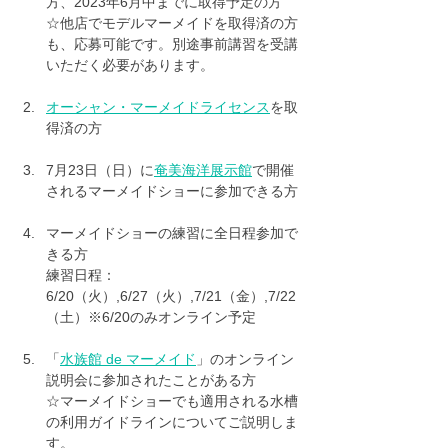
方、2023年6月中までに取得予定の方
☆他店でモデルマーメイドを取得済の方
も、応募可能です。別途事前講習を受講
いただく必要があります。
オーシャン・マーメイドライセンス
を取
得済の方
7月23日（日）に
奄美海洋展示館
で開催
されるマーメイドショーに参加できる方
マーメイドショーの練習に全日程参加で
きる方
練習日程：
6/20（火）,6/27（火）,7/21（金）,7/22
（土）※6/20のみオンライン予定
「
水族館 de マーメイド
」のオンライン
説明会に参加されたことがある方
☆マーメイドショーでも適用される水槽
の利用ガイドラインについてご説明しま
す。