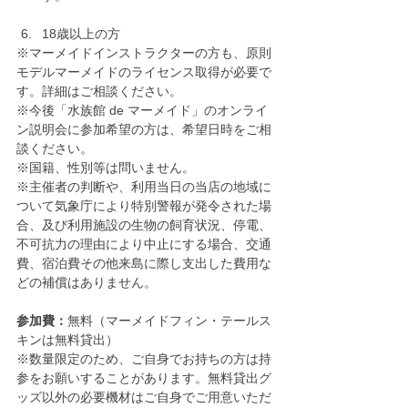
18歳以上の方
※マーメイドインストラクターの方も、原則
モデルマーメイドのライセンス取得が必要で
す。詳細はご相談ください。
※今後「水族館 de マーメイド」のオンライ
ン説明会に参加希望の方は、希望日時をご相
談ください。
※国籍、性別等は問いません。
※主催者の判断や、利用当日の当店の地域に
ついて気象庁により特別警報が発令された場
合、及び利用施設の生物の飼育状況、停電、
不可抗力の理由により中止にする場合、交通
費、宿泊費その他来島に際し支出した費用な
どの補償はありません。
参加費：
無料（マーメイドフィン・テールス
キンは無料貸出）
※数量限定のため、ご自身でお持ちの方は持
参をお願いすることがあります。無料貸出グ
ッズ以外の必要機材はご自身でご用意いただ