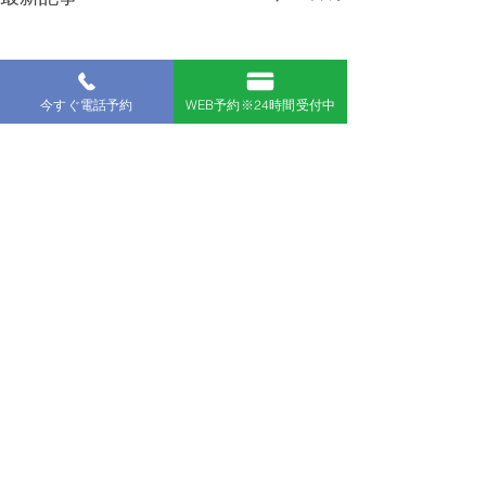
今すぐ電話予約
WEB予約※24時間受付中
コメント
コメントを追加…
団体旅行に最適！ウミガ
聴覚障害のある