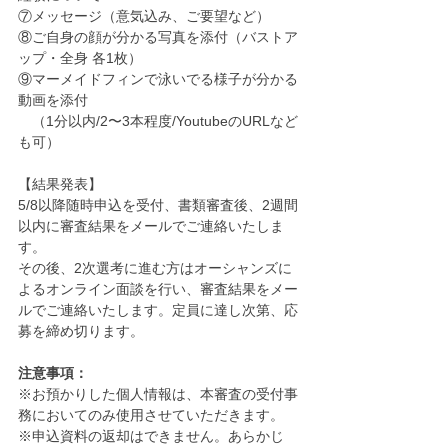
⑦メッセージ（意気込み、ご要望など）
⑧ご自身の顔が分かる写真を添付（バストア
ップ・全身 各1枚）
⑨マーメイドフィンで泳いでる様子が分かる
動画を添付
　（1分以内/2〜3本程度/YoutubeのURLなど
も可）
【結果発表】
5/8以降随時申込を受付、書類審査後、2週間
以内に審査結果をメールでご連絡いたしま
す。
その後、2次選考に進む方はオーシャンズに
よるオンライン面談を行い、審査結果をメー
ルでご連絡いたします。定員に達し次第、応
募を締め切ります。
注意事項：
※お預かりした個人情報は、本審査の受付事
務においてのみ使用させていただきます。
※申込資料の返却はできません。あらかじ