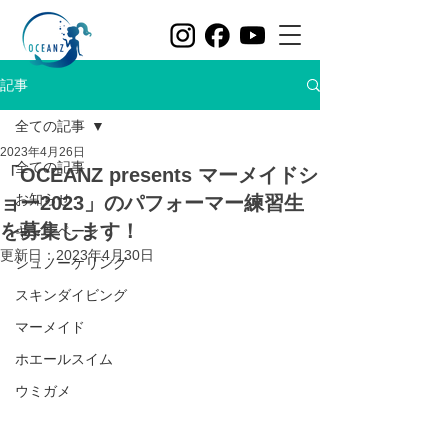
記事
全ての記事
2023年4月26日
全ての記事
「OCEANZ presents マーメイドシ
お知らせ
ョー2023」のパフォーマー練習生
を募集します！
キャンペーン
更新日：
2023年4月30日
シュノーケリング
スキンダイビング
マーメイド
ホエールスイム
ウミガメ