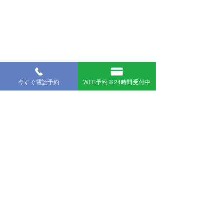
今すぐ電話予約
WEB予約※24時間受付中
インストラクター
遠藤　優人
実績：約1,500名/年間のお客様をご案内
​資格：
SSI Freediving Level1 インストラクター
SSI Freediving Level2 インストラクター
SSI Mermaid インストラクタートレーナー
SSI Spearfishing インストラクター
BSAC Snorkel インストラクタートレーナー
BSAC Skindiving インストラクタートレーナ
ー
BSAC OWインストラクター
一級小型船舶操縦士